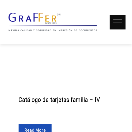
REAL3D FLIPBOOK
Description.
Home
Real3D Flipbook
Catálogo de tarjetas familia – IV
Read More