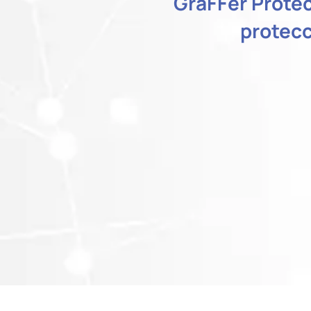
GraFFer Protec
protecc