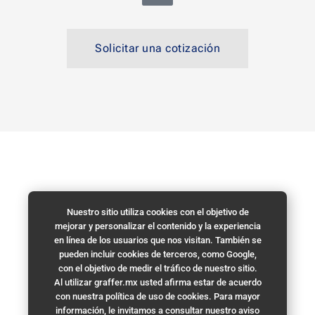
Solicitar una cotización
Volver a la página de inicio de GraFFer
Nuestro sitio utiliza cookies con el objetivo de
mejorar y personalizar el contenido y la experiencia
en línea de los usuarios que nos visitan. También se
Volver a la página de Invitaciones de Boda
pueden incluir cookies de terceros, como Google,
con el objetivo de medir el tráfico de nuestro sitio.
Al utilizar graffer.mx usted afirma estar de acuerdo
con nuestra política de uso de cookies. Para mayor
información, le invitamos a consultar nuestro aviso