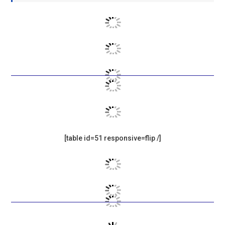
[table id=51 responsive=flip /]